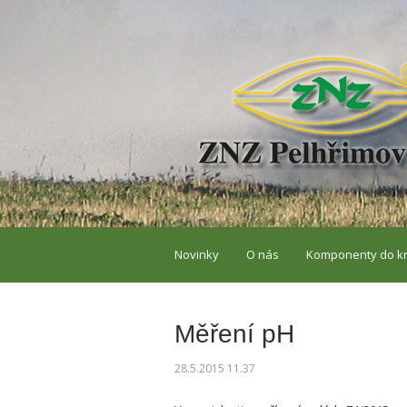
Novinky
O nás
Komponenty do k
Měření pH
28.5.2015 11.37