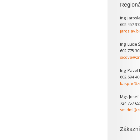
Regioná
Ing. Jarosl
602 457 37
jaroslav.b
Ing. Lucie 
602 775 30
sicova@zn
Ing. Pavel
602 694 40
kaspar@zn
Mgr. Josef
724 757 65
smidml@zn
Zákazní