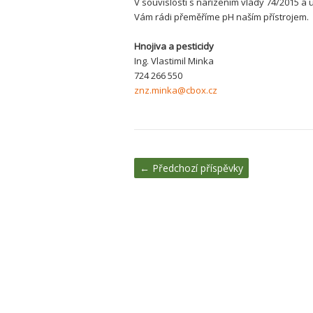
V souvislosti s nařízením vlády 74/2015 a
Vám rádi přeměříme pH naším přístrojem.
Hnojiva a pesticidy
Ing. Vlastimil Minka
724 266 550
znz.minka@cbox.cz
←
Předchozí příspěvky