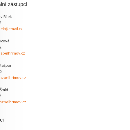
lní zástupci
av Bílek
3
ilek@email.cz
Šicová
2
zpelhrimov.cz
 Kašpar
0
zpelhrimov.cz
 Šmíd
5
zpelhrimov.cz
ci