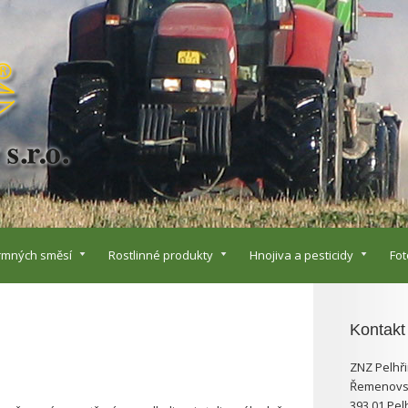
rmných směsí
Rostlinné produkty
Hnojiva a pesticidy
Fot
Kontakt
ZNZ Pelhři
Řemenovs
393 01 Pel