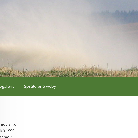
ogalerie
Spřátelené weby
mov s.r.o.
ká 1999
hřimov