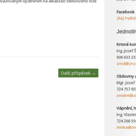
 uvažovaným opatřením na alkalizaci stelivového lože
Facebook
ZNZ Pelhř
Jednotl
Krmné kom
Ing. Josef 
606 633 23
smid@znzp
Další příspěvek
→
Obiloviny 
Mgr. Josef
724 757 65
smidml@zn
Vápnění, h
Ing. Vlasti
724 266 55
minka@znz