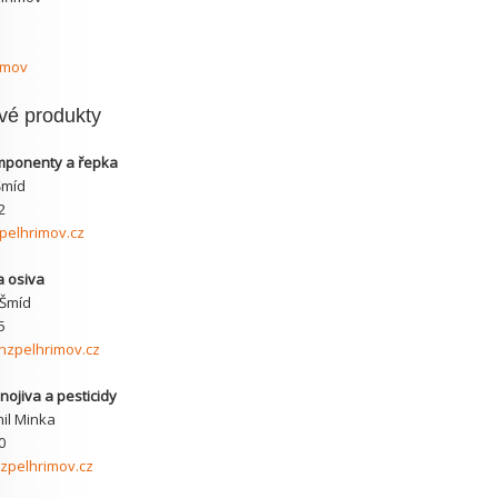
imov
ivé produkty
ponenty a řepka
Šmíd
2
elhrimov.cz
a osiva
 Šmíd
5
zpelhrimov.cz
nojiva a pesticidy
mil Minka
0
pelhrimov.cz