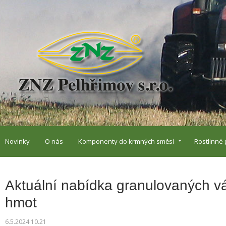
Novinky
O nás
Komponenty do krmných směsí
Rostlinné
Aktuální nabídka granulovaných v
hmot
6.5.2024 10.21