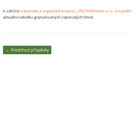
V záložce
Vápenatá a organická hnojiva | ZNZ Pelhřimov s.r.o. (znzpelhr
aktuální nabídku granulovaných vápenatých hmot.
←
Předchozí příspěvky