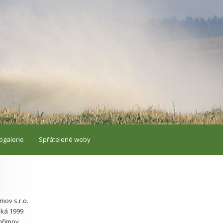
ogalerie
Spřátelené weby
mov s.r.o.
ká 1999
hřimov