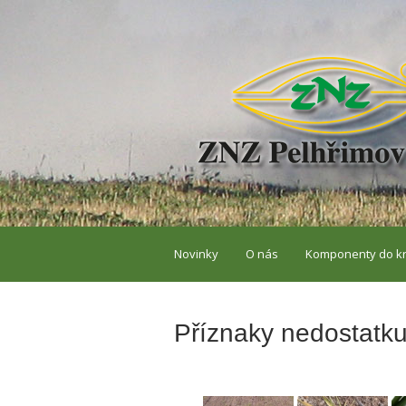
Novinky
O nás
Komponenty do k
Příznaky nedostatku