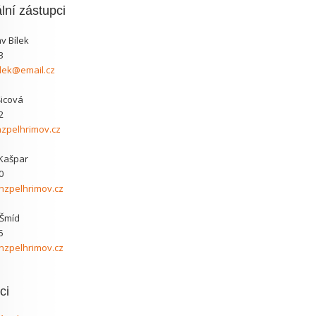
lní zástupci
av Bílek
3
ilek@email.cz
Šicová
2
zpelhrimov.cz
 Kašpar
0
zpelhrimov.cz
 Šmíd
5
zpelhrimov.cz
ci