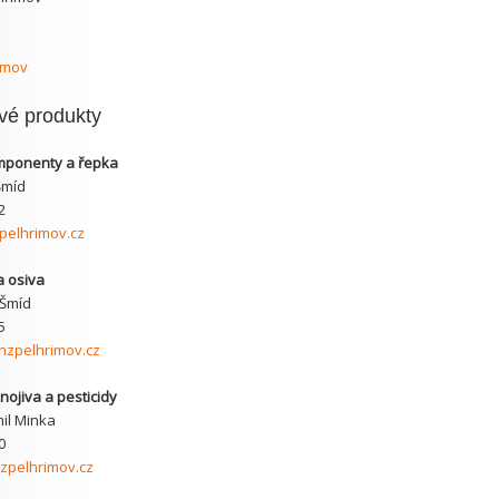
imov
ivé produkty
ponenty a řepka
Šmíd
2
elhrimov.cz
a osiva
 Šmíd
5
zpelhrimov.cz
nojiva a pesticidy
mil Minka
0
pelhrimov.cz