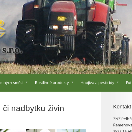
rmných směsí
Rostlinné produkty
Hnojiva a pesticidy
Fot
 či nadbytku živin
Kontakt
ZNZ Pelhři
Řemenovs
393 01 Pel