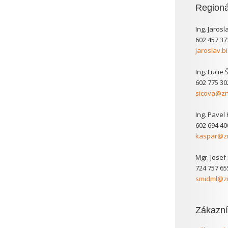
Regioná
Ing. Jarosl
602 457 37
jaroslav.b
Ing. Lucie 
602 775 30
sicova@zn
Ing. Pavel
602 694 40
kaspar@zn
Mgr. Josef
724 757 65
smidml@zn
Zákazní