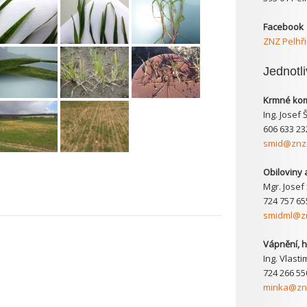
Facebook
ZNZ Pelhř
Jednotl
Krmné kom
Ing. Josef 
606 633 23
smid@znzp
Obiloviny 
Mgr. Josef
724 757 65
smidml@zn
Vápnění, h
Ing. Vlasti
724 266 55
minka@znz